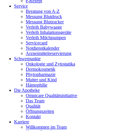
e-Rezept
Service
Beratung von A-Z
Messung Blutdruck
Messung Blutzucker
Verleih Babywaage
Verleih Inhalationsgeräte
Verleih Milchpumpen
Servicecard
Notdienstkalender
Arzneimittelreservierung
Schwerpunkte
Onkologie und Zytostatika
Dermokosmetik
Phytopharmazie
Mutter und Kind
Hämophilie
Die Apotheke
Omnicare Qualitätsinitiative
Das Team
Qualität
Öffnungszeiten
Kontakt
Karriere
Willkommen im Team