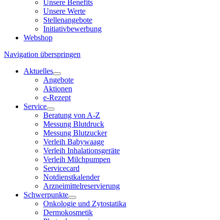
Unsere Benefits
Unsere Werte
Stellenangebote
Initiativbewerbung
Webshop
Navigation überspringen
Aktuelles
Angebote
Aktionen
e-Rezept
Service
Beratung von A-Z
Messung Blutdruck
Messung Blutzucker
Verleih Babywaage
Verleih Inhalationsgeräte
Verleih Milchpumpen
Servicecard
Notdienstkalender
Arzneimittelreservierung
Schwerpunkte
Onkologie und Zytostatika
Dermokosmetik