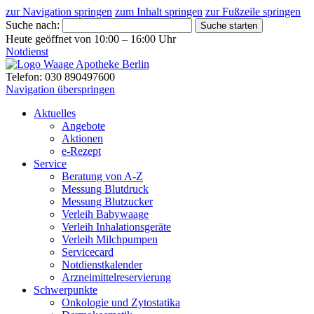
zur Navigation springen
zum Inhalt springen
zur Fußzeile springen
Suche nach:
Suche starten
Heute geöffnet von 10:00 – 16:00 Uhr
Notdienst
Telefon: 030 890497600
Navigation überspringen
Aktuelles
Angebote
Aktionen
e-Rezept
Service
Beratung von A-Z
Messung Blutdruck
Messung Blutzucker
Verleih Babywaage
Verleih Inhalationsgeräte
Verleih Milchpumpen
Servicecard
Notdienstkalender
Arzneimittelreservierung
Schwerpunkte
Onkologie und Zytostatika