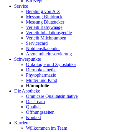
e-Rezept
Service
Beratung von A-Z
Messung Blutdruck
Messung Blutzucker
Verleih Babywaage
Verleih Inhalationsgeräte
Verleih Milchpumpen
Servicecard
Notdienstkalender
Arzneimittelreservierung
Schwerpunkte
Onkologie und Zytostatika
Dermokosmetik
Phytopharmazie
Mutter und Kind
Hämophilie
Die Apotheke
Omnicare Qualitätsinitiative
Das Team
Qualität
Öffnungszeiten
Kontakt
Karriere
Willkommen im Team