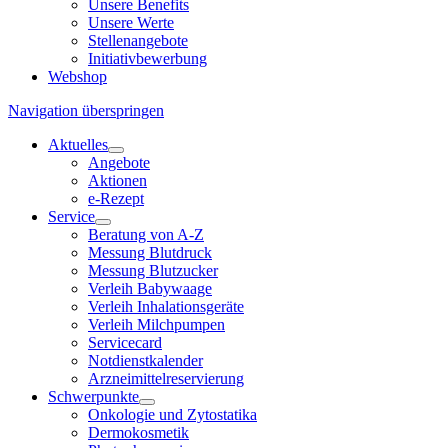
Unsere Benefits
Unsere Werte
Stellenangebote
Initiativbewerbung
Webshop
Navigation überspringen
Aktuelles
Angebote
Aktionen
e-Rezept
Service
Beratung von A-Z
Messung Blutdruck
Messung Blutzucker
Verleih Babywaage
Verleih Inhalationsgeräte
Verleih Milchpumpen
Servicecard
Notdienstkalender
Arzneimittelreservierung
Schwerpunkte
Onkologie und Zytostatika
Dermokosmetik