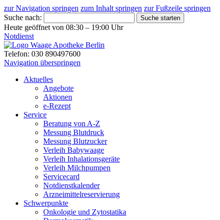
zur Navigation springen
zum Inhalt springen
zur Fußzeile springen
Suche nach:
Suche starten
Heute geöffnet von 08:30 – 19:00 Uhr
Notdienst
Telefon: 030 890497600
Navigation überspringen
Aktuelles
Angebote
Aktionen
e-Rezept
Service
Beratung von A-Z
Messung Blutdruck
Messung Blutzucker
Verleih Babywaage
Verleih Inhalationsgeräte
Verleih Milchpumpen
Servicecard
Notdienstkalender
Arzneimittelreservierung
Schwerpunkte
Onkologie und Zytostatika