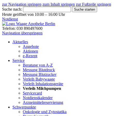
zur Navigation springen
zum Inhalt springen
zur Fußzeile springen
Suche nach:
Suche starten
Heute geöffnet von 10:00 – 16:00 Uhr
Notdienst
Telefon: 030 890497600
Navigation überspringen
Aktuelles
Angebote
Aktionen
e-Rezept
Service
Beratung von A-Z
Messung Blutdruck
Messung Blutzucker
Verleih Babywaage
Verleih Inhalationsgeräte
Verleih Milchpumpen
Servicecard
Notdienstkalender
Arzneimittelreservierung
Schwerpunkte
Onkologie und Zytostatika