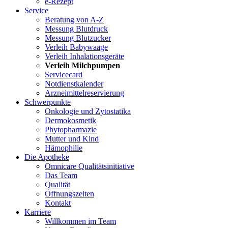
e-Rezept
Service
Beratung von A-Z
Messung Blutdruck
Messung Blutzucker
Verleih Babywaage
Verleih Inhalationsgeräte
Verleih Milchpumpen
Servicecard
Notdienstkalender
Arzneimittelreservierung
Schwerpunkte
Onkologie und Zytostatika
Dermokosmetik
Phytopharmazie
Mutter und Kind
Hämophilie
Die Apotheke
Omnicare Qualitätsinitiative
Das Team
Qualität
Öffnungszeiten
Kontakt
Karriere
Willkommen im Team