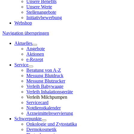
Unsere Benefits
Unsere Werte
Stellenangebote
Initiativbewerbung
Webshop
Navigation überspringen
Aktuelles
Angebote
Aktionen
e-Rezept
Service
Beratung von A-Z
Messung Blutdruck
Messung Blutzucker
Verleih Babywaage
Verleih Inhalationsgeräte
Verleih Milchpumpen
Servicecard
Notdienstkalender
Arzneimittelreservierung
Schwerpunkte
Onkologie und Zytostatika
Dermokosmetik