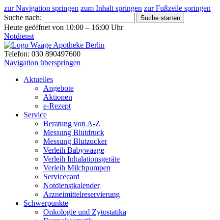
zur Navigation springen
zum Inhalt springen
zur Fußzeile springen
Suche nach:
Suche starten
Heute geöffnet von 10:00 – 16:00 Uhr
Notdienst
Telefon: 030 890497600
Navigation überspringen
Aktuelles
Angebote
Aktionen
e-Rezept
Service
Beratung von A-Z
Messung Blutdruck
Messung Blutzucker
Verleih Babywaage
Verleih Inhalationsgeräte
Verleih Milchpumpen
Servicecard
Notdienstkalender
Arzneimittelreservierung
Schwerpunkte
Onkologie und Zytostatika