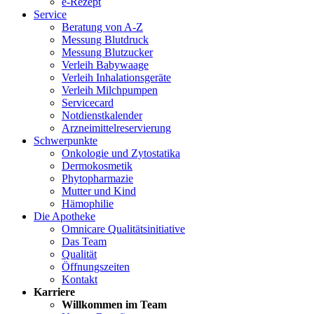
e-Rezept
Service
Beratung von A-Z
Messung Blutdruck
Messung Blutzucker
Verleih Babywaage
Verleih Inhalationsgeräte
Verleih Milchpumpen
Servicecard
Notdienstkalender
Arzneimittelreservierung
Schwerpunkte
Onkologie und Zytostatika
Dermokosmetik
Phytopharmazie
Mutter und Kind
Hämophilie
Die Apotheke
Omnicare Qualitätsinitiative
Das Team
Qualität
Öffnungszeiten
Kontakt
Karriere
Willkommen im Team