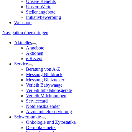
Unsere Benefits
Unsere Werte
Stellenangebote
Initiativbewerbung
Webshop
Navigation überspringen
Aktuelles
Angebote
Aktionen
e-Rezept
Service
Beratung von A-Z
Messung Blutdruck
Messung Blutzucker
Verleih Babywaage
Verleih Inhalationsgeräte
Verleih Milchpumpen
Servicecard
Notdienstkalender
Arzneimittelreservierung
Schwerpunkte
Onkologie und Zytostatika
Dermokosmetik